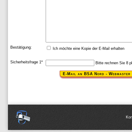
Bestätigung:
Ich möchte eine Kopie der E-Mail erhalten
Pflichtfeld
Sicherheitsfrage 1
*
Bitte rechnen Sie 8 p
Navig
Kon