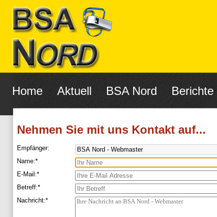
Navigation
überspringen
Home
Aktuell
BSA Nord
Berichte
Nehmen Sie mit uns Kontakt auf...
Empfänger:
Pflichtfeld
Name:
*
Pflichtfeld
E-Mail:
*
Pflichtfeld
Betreff:
*
Pflichtfeld
Nachricht:
*