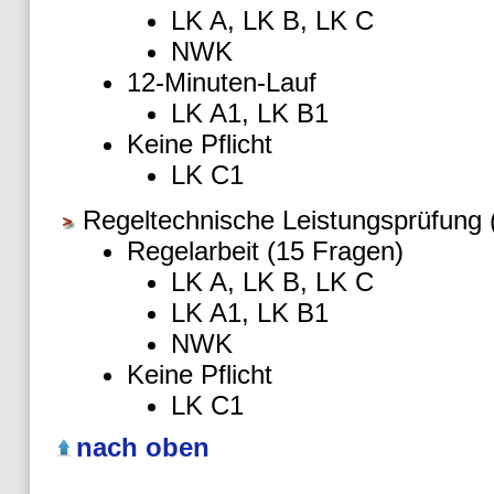
LK A, LK B, LK C
NWK
12-Minuten-Lauf
LK A1, LK B1
Keine Pflicht
LK C1
Regeltechnische Leistungsprüfung (
Regelarbeit (15 Fragen)
LK A, LK B, LK C
LK A1, LK B1
NWK
Keine Pflicht
LK C1
nach oben