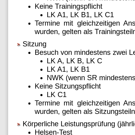
Keine Trainingspflicht
LK A1, LK B1
,
LK C1
Termine mit gleichzeitigen An
wurden, gelten als Trainingstei
Sitzung
Besuch von mindestens zwei L
LK A, LK B, LK C
LK A1, LK B1
NWK (wenn SR mindestens 1
Keine Sitzungspflicht
LK C1
Termine mit gleichzeitigen An
wurden, gelten als Sitzungstei
Körperliche Leistungsprüfung (jährli
Helsen-Test