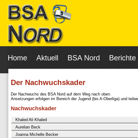
Navigation
überspringen
Home
Aktuell
BSA Nord
Berichte
Der Nachwuchskader
Der Nachwuchs des BSA Nord auf dem Weg nach oben.
Ansetzungen erfolgen im Bereich der Jugend (bis A-Oberliga) und teilwei
Nachwuchskader
Khaled Ali Khaled
Aurelian Beck
Khaled Ali Khaled
Joanna Michelle Becker
Verein:
Tonndorf-Lohe