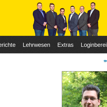
richte
Lehrwesen
Extras
Loginbere