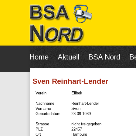
Navigation
überspringen
Home
Aktuell
BSA Nord
Be
Sven Reinhart-Lender
Verein
Eilbek
Nachname
Reinhart-Lender
Vorname
Sven
Geburtsdatum
23.09.1989
Strasse
nicht freigegeben
PLZ
22457
Ort
Hamburg