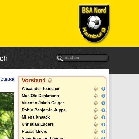
ich
Suchbegriffe
Zurück
Vorstand
Alexander Teuscher
Max Ole Denkmann
Valentin Jakob Geiger
Robin Benjamin Juppe
Milena Knaack
Christian Lüders
Pascal Miklis
Sven Reinhart-Lender