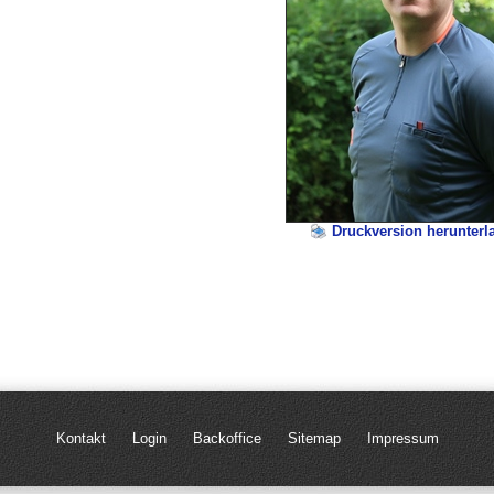
Druckversion herunterl
Navigation
Kontakt
Login
Backoffice
Sitemap
Impressum