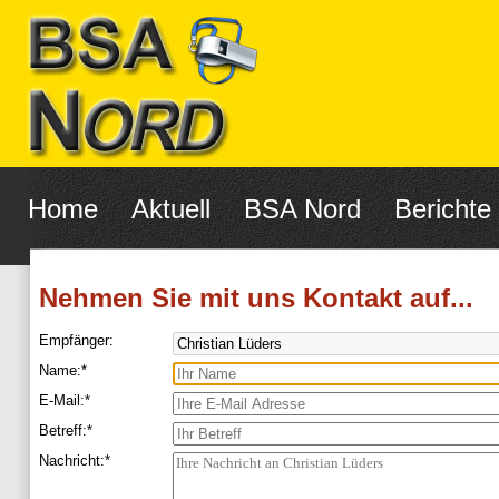
Navigation
überspringen
Home
Aktuell
BSA Nord
Berichte
Nehmen Sie mit uns Kontakt auf...
Empfänger:
Pflichtfeld
Name:
*
Pflichtfeld
E-Mail:
*
Pflichtfeld
Betreff:
*
Pflichtfeld
Nachricht:
*