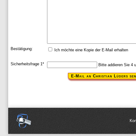
Bestätigung:
Ich möchte eine Kopie der E-Mail erhalten
Pflichtfeld
Sicherheitsfrage 1
*
Bitte addieren Sie 4 
Navig
Kon