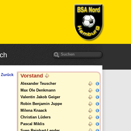
ich
Suchbegriffe
Zurück
Vorstand
Alexander Teuscher
Max Ole Denkmann
Valentin Jakob Geiger
Robin Benjamin Juppe
Milena Knaack
Christian Lüders
Pascal Miklis
Sven Reinhart-Lender