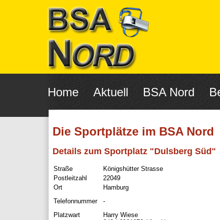
Navigation
überspringen
Home
Aktuell
BSA Nord
Be
Die Sportplätze im BSA Nord
Details zum Sportplatz "Dulsberg Süd"
Straße
Königshütter Strasse
Postleitzahl
22049
Ort
Hamburg
Telefonnummer
-
Platzwart
Harry Wiese